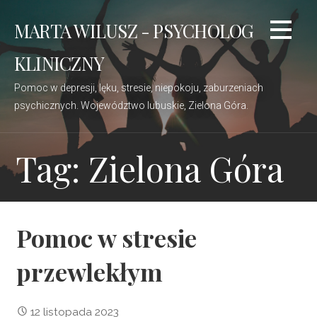
Przejdź
MARTA WILUSZ - PSYCHOLOG
do
treści
KLINICZNY
Pomoc w depresji, lęku, stresie, niepokoju, zaburzeniach
psychicznych. Województwo lubuskie, Zielona Góra.
Tag: Zielona Góra
Pomoc w stresie
przewlekłym
12 listopada 2023